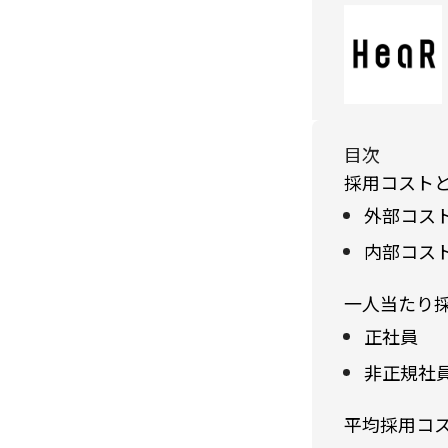
目次
採用コスト
外部コス
内部コス
一人当たり
正社員
非正規社
平均採用コ