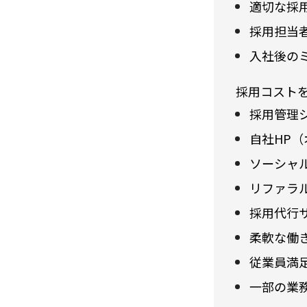
適切な採
採用担当
入社後の
採用コスト
採用管理シ
自社HP
ソーシャ
リファラ
採用代行
柔軟な働
従業員満
一部の業