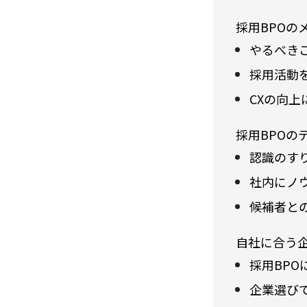
採用BPOの
やるべき
採用活動
CXの向上
採用BPOの
認識のす
社内にノ
候補者と
自社に合う
採用BP
企業選び