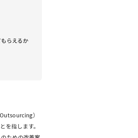
てもらえるか
tsourcing）
とを指します。
化のための改善案