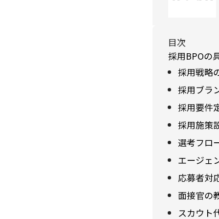
目次
採用BPOの
採用戦略
採用ブラ
採用要件
採用施策
選考フロ
エージェ
応募者対
面接官の
スカウト