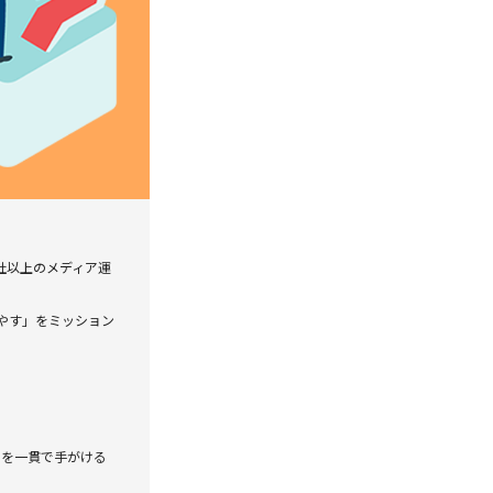
社以上のメディア運
増やす」をミッション
でを一貫で手がける