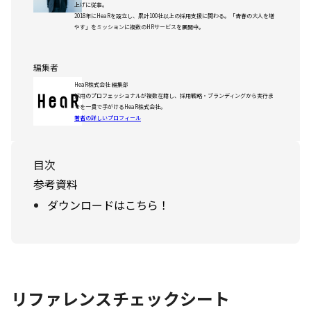
上げに従事。
2018年にHeaRを設立し、累計100社以上の採用支援に関わる。「青春の大人を増
やす」をミッションに複数のHRサービスを展開中。
編集者
HeaR株式会社 編集部
採用のプロフェッショナルが複数在籍し、採用戦略・ブランディングから実行ま
でを一貫で手がけるHeaR株式会社。
著者の詳しいプロフィール
目次
参考資料
ダウンロードはこちら！
リファレンスチェックシート