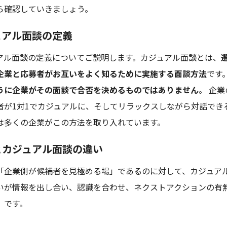
ら確認していきましょう。
ュアル面談の定義
アル面談の定義についてご説明します。カジュアル面談とは、
企業と応募者がお互いをよく知るために実施する面談方法
です
うに企業がその面談で合否を決めるものではありません
。 企
者が1対1でカジュアルに、そしてリラックスしながら対話でき
は多くの企業がこの方法を取り入れています。
とカジュアル面談の違い
「企業側が候補者を見極める場」であるのに対して、カジュア
いが情報を出し合い、認識を合わせ、ネクストアクションの有
」です。