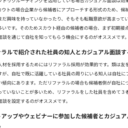
クトリクルーティングを活用している場合カジュアル面談は効
カウトの場合企業から候補者にアプローチする形式のため、候
まだ興味を持っていなかったり、そもそも転職意欲が高まって
多いです。そのためスカウト経由の候補者の場合、まず初期接
面談を通じて自社を知ってもらう機会にするのがオススメです
ァラルで紹介された社員の知人とカジュアル面談す
人材を採用するためにはリファラル採用が効果的です。類は友
すが、自社で既に活躍している社員の周りにいる知人は自社に
い傾向にあります。ただリファラルの場合も候補者側が自社に
っていないことが多いため、リファラルをした社員を含めて３
面談を設定するのがオススメです。
トアップやウェビナーに参加した候補者とカジュア
る