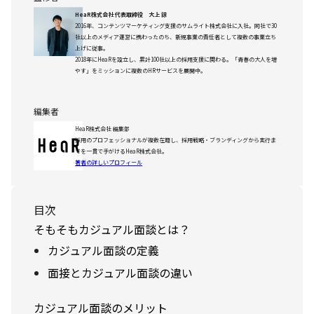
HeaR株式会社 代表取締役 大上 諒
2016年、コンテンツマーケティング支援のサムライト株式会社に入社。同社で30
社以上のメディア運営に携わったのち、新規事業の責任者として複数の事業立ち
上げに従事。
2018年にHeaRを設立し、累計100社以上の採用支援に関わる。「青春の大人を増
やす」をミッションに複数のHRサービスを展開中。
編集者
HeaR株式会社 編集部
採用のプロフェッショナルが複数在籍し、採用戦略・ブランディングから実行ま
でを一貫で手がけるHeaR株式会社。
著者の詳しいプロフィール
目次
そもそもカジュアル面談とは？
カジュアル面談の定義
面接とカジュアル面談の違い
カジュアル面談のメリット