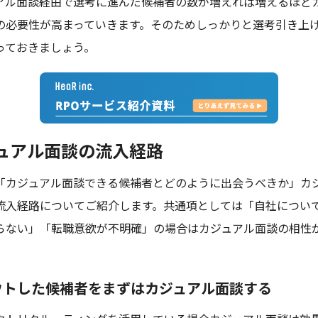
アル面談経由で選考に進んだ候補者の数が増えれば増えるほど
の必要性が高まっていきます。そのためしっかりと選考引き上
っておきましょう。
ュアル面談の流入経路
「カジュアル面談できる候補者とどのように出会うべきか」カ
流入経路についてご紹介します。共通項としては「自社につい
らない」「転職意欲が不明確」の場合はカジュアル面談の相性
ウトした候補者をまずはカジュアル面談する