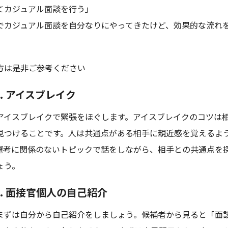
てカジュアル面談を行う」
でカジュアル面談を自分なりにやってきたけど、効果的な流れ
方は是非ご参考ください
p1. アイスブレイク
アイスブレイクで緊張をほぐします。アイスブレイクのコツは
見つけることです。人は共通点がある相手に親近感を覚えるよ
選考に関係のないトピックで話をしながら、相手との共通点を
ょう。
p2. 面接官個人の自己紹介
まずは自分から自己紹介をしましょう。候補者から見ると「面