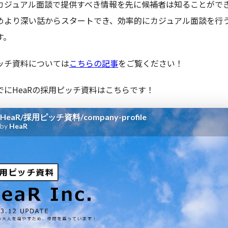
カジュアル面談で提供すべき情報を先に候補者は知ることがで
めより深い話からスタートでき、効率的にカジュアル面談を行
す。
ッチ資料については
こちらの記事
をご覧ください！
でにHeaRの採用ピッチ資料はこちらです！