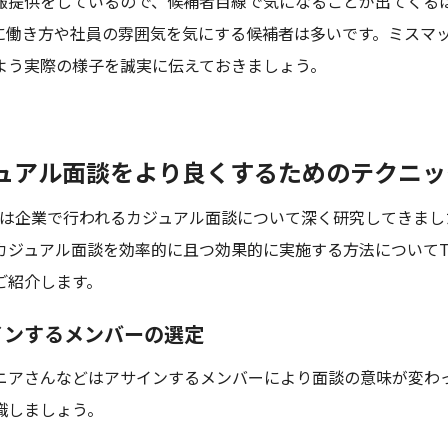
報提供をしているので、候補者目線で気になることが出てくる
に働き方や社員の雰囲気を気にする候補者は多いです。ミスマ
よう実際の様子を誠実に伝えておきましょう。
ュアル面談をより良くするためのテクニッ
Rでは企業で行われるカジュアル面談について深く研究してきまし
カジュアル面談を効率的に且つ効果的に実施する方法についてTi
ご紹介します。
インするメンバーの選定
ニアさんなどはアサインするメンバーにより面談の意味が変わ
識しましょう。