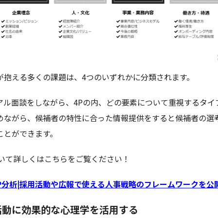
が抱える多くの課題は、4つのいずれかに分類されます。
アル面談をしながら、4Pの内、どの要素について重視するタイ
めながら、候補者の特性に合った情報提供をすると候補者の選
ことができます。
ついて詳しくはこちらをご覧ください！
4P分析|採用活動や広報で使える人事戦略のフレームワークを公
活動に効果的な心理学を活用する