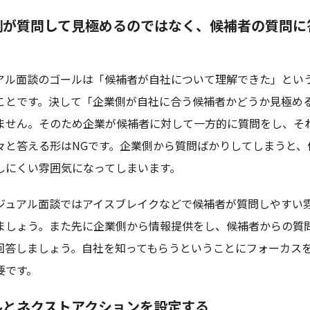
側が質問して見極めるのではなく、候補者の質問に
アル面談のゴールは「候補者が自社について理解できた」とい
ことです。決して「企業側が自社に合う候補者かどうか見極め
ません。そのため企業が候補者に対して一方的に質問をし、そ
々と答える形はNGです。企業側から質問ばかりしてしまうと、
しにくい雰囲気になってしまいます。
ジュアル面談ではアイスブレイクなどで候補者が質問しやすい
ましょう。また先に企業側から情報提供をし、候補者からの質
回答しましょう。自社を知ってもらうということにフォーカス
要です。
ルとネクストアクションを設定する