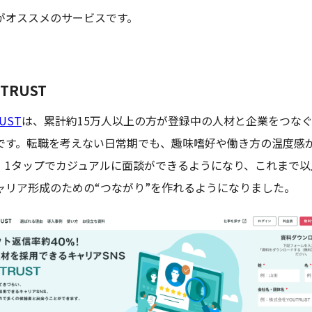
がオススメのサービスです。
UTRUST
UST
は、累計約15万人以上の方が登録中の人材と企業をつな
Sです。転職を考えない日常期でも、趣味嗜好や働き方の温度感
、1タップでカジュアルに面談ができるようになり、これまで以
ャリア形成のための“つながり”を作れるようになりました。