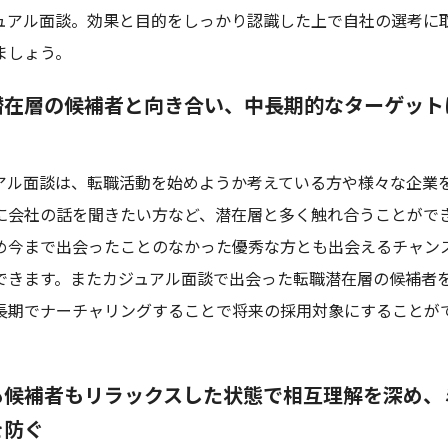
ュアル面談。効果と目的をしっかり認識した上で自社の選考に
ましょう。
潜在層の候補者と向き合い、中長期的なターゲット
アル面談は、転職活動を始めようか考えている方や様々な企業
に会社の話を聞きたい方など、潜在層と多く触れ合うことがで
め今まで出会ったことのなかった優秀な方とも出会えるチャン
できます。またカジュアル面談で出会った転職潜在層の候補者
長期でナーチャリングすることで将来の採用対象にすることが
も候補者もリラックスした状態で相互理解を深め、
を防ぐ