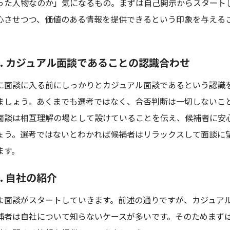
った人物なのか」気になるもの。まずは自己開示からスタート
心させつつ、価値のある情報を提供できるという印象を与える
。
p3. カジュアル面談であることの認識合わせ
に面談に入る前にしっかりとカジュアル面談であるという認識
ましょう。あくまでも選考ではなく、合否判断は一切しないこ
面談は相互理解の場として設けていることを伝え、候補者に安
ょう。選考ではないとわかれば候補者はリラックスして面談に
ます。
4. 自社の紹介
よ面談がスタートしていきます。前述の通りですが、カジュア
補者は自社について知らないケースが多いです。そのためまず