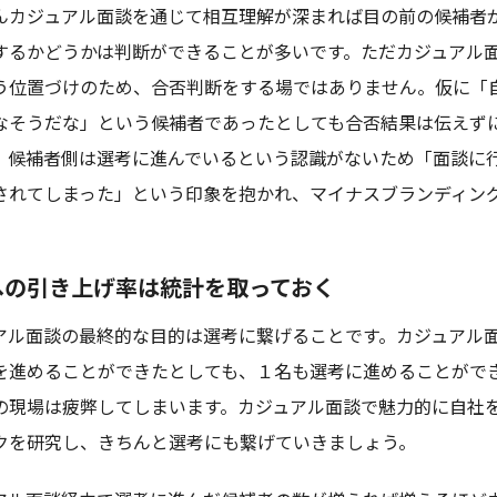
んカジュアル面談を通じて相互理解が深まれば目の前の候補者
するかどうかは判断ができることが多いです。ただカジュアル
う位置づけのため、合否判断をする場ではありません。仮に「
なそうだな」という候補者であったとしても合否結果は伝えず
。候補者側は選考に進んでいるという認識がないため「面談に
されてしまった」という印象を抱かれ、マイナスブランディン
。
への引き上げ率は統計を取っておく
アル面談の最終的な目的は選考に繋げることです。カジュアル
を進めることができたとしても、１名も選考に進めることがで
の現場は疲弊してしまいます。カジュアル面談で魅力的に自社
クを研究し、きちんと選考にも繋げていきましょう。