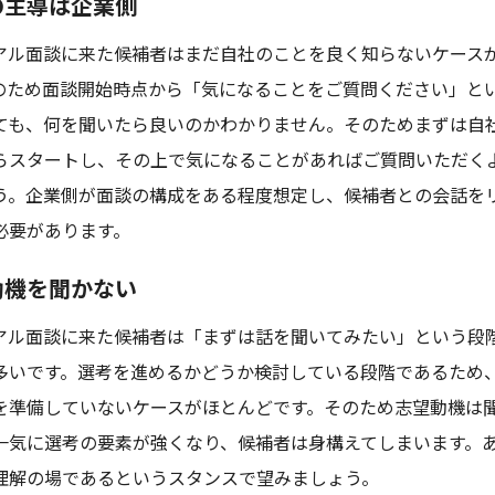
の主導は企業側
アル面談に来た候補者はまだ自社のことを良く知らないケース
のため面談開始時点から「気になることをご質問ください」と
ても、何を聞いたら良いのかわかりません。そのためまずは自
らスタートし、その上で気になることがあればご質問いただく
う。企業側が面談の構成をある程度想定し、候補者との会話を
必要があります。
動機を聞かない
アル面談に来た候補者は「まずは話を聞いてみたい」という段
多いです。選考を進めるかどうか検討している段階であるため
を準備していないケースがほとんどです。そのため志望動機は
一気に選考の要素が強くなり、候補者は身構えてしまいます。
理解の場であるというスタンスで望みましょう。