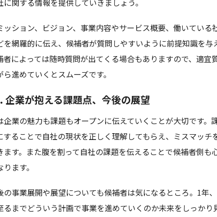
社に関する情報を提供していきましょう。
ミッション、ビジョン、事業内容やサービス概要、働いている
どを網羅的に伝え、候補者が質問しやすいように前提知識を与
補者によっては随時質問が出てくる場合もありますので、適宜
がら進めていくとスムーズです。
p5. 企業が抱える課題点、今後の展望
は企業の魅力も課題もオープンに伝えていくことが大切です。
にすることで自社の現状を正しく理解してもらえ、ミスマッチ
きます。また腹を割って自社の課題を伝えることで候補者側も
なります。
後の事業展開や展望についても候補者は気になるところ。1年、
至るまでどういう計画で事業を進めていくのか未来をしっかり