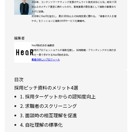
2016年、コンテンツマーケティング支援のサムライト株式会社に入社。同社で30
社以上のメディア運営に携わったのち、新規事業の責任者として複数の事業立ち
上げに従事。
2018年にHeaRを設立し、累計100社以上の採用支援に関わる。「青春の大人を増
やす」をミッションに複数のHRサービスを展開中。
編集者
HeaR株式会社 編集部
採用のプロフェッショナルが複数在籍し、採用戦略・ブランディングから実行ま
でを一貫で手がけるHeaR株式会社。
著者の詳しいプロフィール
目次
採用ピッチ資料のメリット4選
1. 採用ターゲットからの認知度向上
2. 求職者のスクリーニング
3. 面談時の相互理解を促進
4. 自社理解の標準化