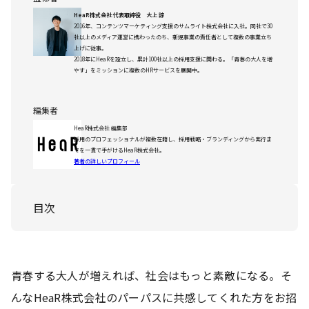
HeaR株式会社 代表取締役 大上 諒
2016年、コンテンツマーケティング支援のサムライト株式会社に入社。同社で30
社以上のメディア運営に携わったのち、新規事業の責任者として複数の事業立ち
上げに従事。
2018年にHeaRを設立し、累計100社以上の採用支援に関わる。「青春の大人を増
やす」をミッションに複数のHRサービスを展開中。
編集者
HeaR株式会社 編集部
採用のプロフェッショナルが複数在籍し、採用戦略・ブランディングから実行ま
でを一貫で手がけるHeaR株式会社。
著者の詳しいプロフィール
目次
青春する大人が増えれば、社会はもっと素敵になる。そ
んなHeaR株式会社のパーパスに共感してくれた方をお招