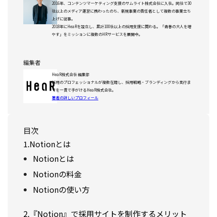
2016年、コンテンツマーケティング支援のサムライト株式会社に入社。同社で30
社以上のメディア運営に携わったのち、新規事業の責任者として複数の事業立ち
上げに従事。
2018年にHeaRを設立し、累計100社以上の採用支援に関わる。「青春の大人を増
やす」をミッションに複数のHRサービスを展開中。
編集者
HeaR株式会社 編集部
採用のプロフェッショナルが複数在籍し、採用戦略・ブランディングから実行ま
でを一貫で手がけるHeaR株式会社。
著者の詳しいプロフィール
目次
1.Notionとは
Notionとは
Notionの料金
Notionの使い方
2.『Notion』で採用サイトを制作するメリット