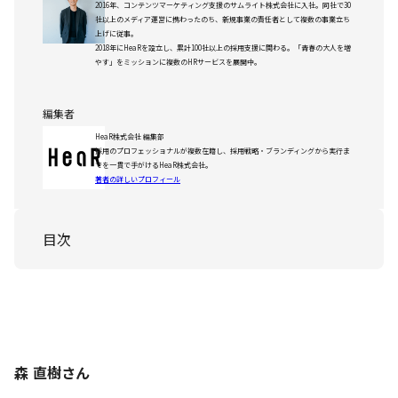
2016年、コンテンツマーケティング支援のサムライト株式会社に入社。同社で30
社以上のメディア運営に携わったのち、新規事業の責任者として複数の事業立ち
上げに従事。
2018年にHeaRを設立し、累計100社以上の採用支援に関わる。「青春の大人を増
やす」をミッションに複数のHRサービスを展開中。
編集者
HeaR株式会社 編集部
採用のプロフェッショナルが複数在籍し、採用戦略・ブランディングから実行ま
でを一貫で手がけるHeaR株式会社。
著者の詳しいプロフィール
目次
森 直樹さん