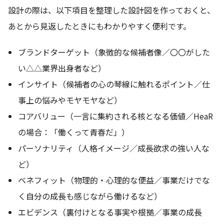
設計の際は、以下項目を整理した設計図を作っておくと、
あとから見返したときにもわかりやすく便利です。
ブランドターゲット（象徴的な候補者像／〇〇がした
い△△業界出身者など）
インサイト（候補者の心の琴線に触れるポイント／仕
事上の悩みやモヤモヤなど）
コアバリュー（一言に集約される核となる価値／HeaR
の場合：「働くって青春だ」）
パーソナリティ（人格イメージ／成長欲求の強い人な
ど）
ベネフィット（物理的・心理的な便益／事業だけでな
く自分の成長も感じながら働けるなど）
エビデンス（裏付けとなる事実や根拠／事業の成長