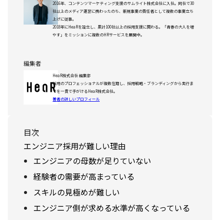
2016年、コンテンツマーケティング支援のサムライト株式会社に入社。同社で30
社以上のメディア運営に携わったのち、新規事業の責任者として複数の事業立ち
上げに従事。
2018年にHeaRを設立し、累計100社以上の採用支援に関わる。「青春の大人を増
やす」をミッションに複数のHRサービスを展開中。
編集者
HeaR株式会社 編集部
採用のプロフェッショナルが複数在籍し、採用戦略・ブランディングから実行ま
でを一貫で手がけるHeaR株式会社。
著者の詳しいプロフィール
目次
エンジニア採用が難しい理由
エンジニアの母数が足りていない
経験者の需要が高まっている
スキルの見極めが難しい
エンジニア側が求める水準が高くなっている