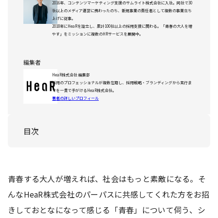
2016年、コンテンツマーケティング支援のサムライト株式会社に入社。同社で30
社以上のメディア運営に携わったのち、新規事業の責任者として複数の事業立ち
上げに従事。
2018年にHeaRを設立し、累計100社以上の採用支援に関わる。「青春の大人を増
やす」をミッションに複数のHRサービスを展開中。
編集者
HeaR株式会社 編集部
採用のプロフェッショナルが複数在籍し、採用戦略・ブランディングから実行ま
でを一貫で手がけるHeaR株式会社。
著者の詳しいプロフィール
目次
青春する大人が増えれば、社会はもっと素敵になる。そ
んなHeaR株式会社のパーパスに共感してくれた方をお招
きしておとなになって感じる「青春」について伺う、シ